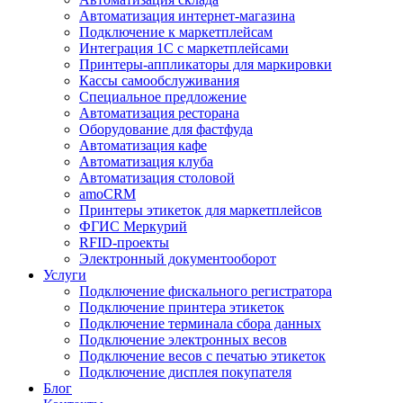
Автоматизация интернет-магазина
Подключение к маркетплейсам
Интеграция 1С с маркетплейсами
Принтеры-аппликаторы для маркировки
Кассы самообслуживания
Специальное предложение
Автоматизация ресторана
Оборудование для фастфуда
Автоматизация кафе
Автоматизация клуба
Автоматизация столовой
amoCRM
Принтеры этикеток для маркетплейсов
ФГИС Меркурий
RFID-проекты
Электронный документооборот
Услуги
Подключение фискального регистратора
Подключение принтера этикеток
Подключение терминала сбора данных
Подключение электронных весов
Подключение весов с печатью этикеток
Подключение дисплея покупателя
Блог