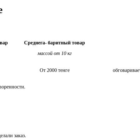
е
вар
Среднега- баритный товар
массой от 10 кг
От 2000 тенге
обговаривае
воренности.
елали заказ.